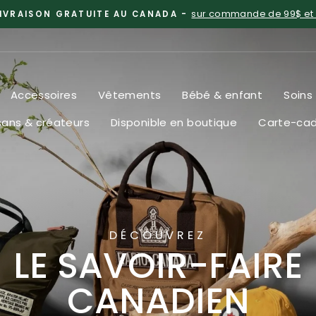
sur commande de 99$ et
IVRAISON GRATUITE AU CANADA -
Diaporama
Pause
Accessoires
Vêtements
Bébé & enfant
Soins
sans & créateurs
Disponible en boutique
Carte-ca
DÉCOUVREZ
LE SAVOIR-FAIRE
CANADIEN