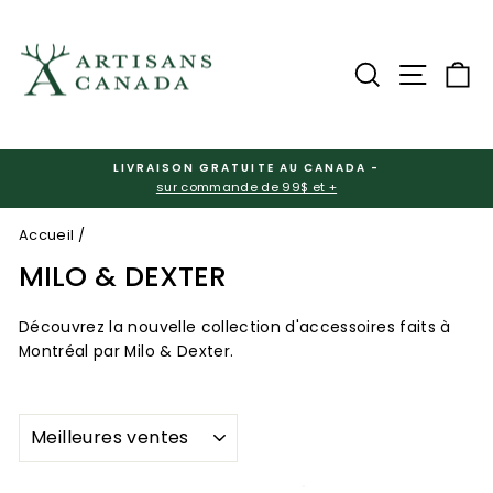
Passer
au
contenu
Rechercher
Navigat
Pa
LIVRAISON GRATUITE AU CANADA -
sur commande de 99$ et +
Diaporama
Pause
Accueil
/
MILO & DEXTER
Découvrez la nouvelle collection d'accessoires faits à
Montréal par Milo & Dexter.
APPLIQUER