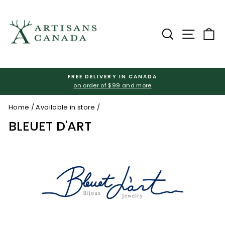
Skip
to
content
Search
Site na
Ca
FREE DELIVERY IN CANADA
on order of $99 and more
Pause
slideshow
Home
/
Available in store
/
BLEUET D'ART