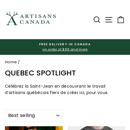
Skip
to
content
Search
Site na
Ca
FREE DELIVERY IN CANADA
on order of $99 and more
Pause
slideshow
Home
/
QUEBEC SPOTLIGHT
Célébrez la Saint-Jean en découvrant le travail
d’artisans québécois fiers de créer ici, pour vous.
SORT