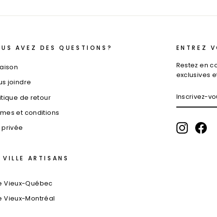
US AVEZ DES QUESTIONS?
ENTREZ V
Restez en c
raison
exclusives 
s joindre
INSCRIVEZ
S'INSCRIR
itique de retour
VOUS
À
mes et conditions
NOTRE
INFOLETTR
Instagr
Fa
 privée
 VILLE ARTISANS
lle Vieux-Québec
le Vieux-Montréal