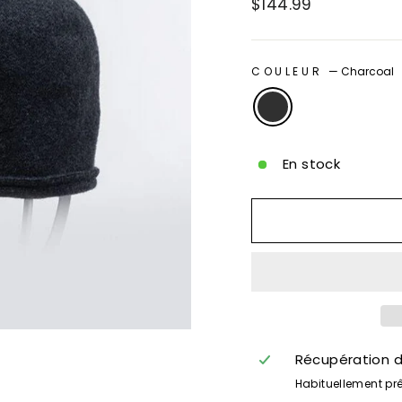
Prix
$144.99
régulier
COULEUR
—
Charcoal
En stock
Récupération d
Habituellement prê