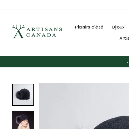
Passer
au
contenu
Plaisirs d'été
Bijoux
Arti
L