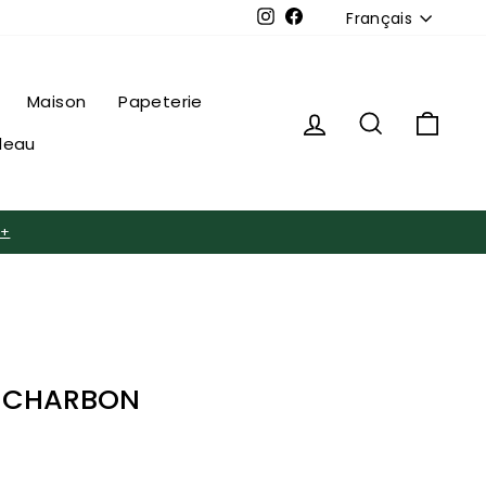
LANGUE
Instagram
Facebook
Français
Maison
Papeterie
Se connecter
Rechercher
Panie
deau
 +
I CHARBON