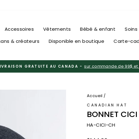
Accessoires
Vêtements
Bébé & enfant
Soins
sans & créateurs
Disponible en boutique
Carte-ca
sur commande de 99$ et
IVRAISON GRATUITE AU CANADA -
Diaporama
Pause
Accueil
/
CANADIAN HAT
BONNET CIC
HA-CICI-CH