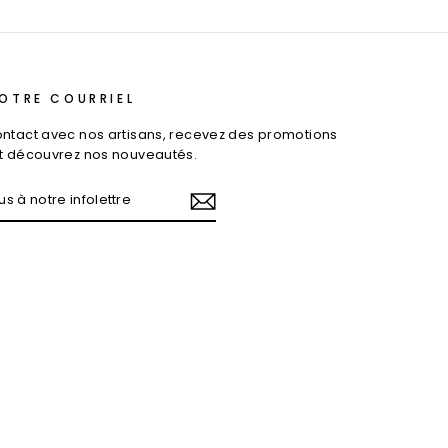
OTRE COURRIEL
ontact avec nos artisans, recevez des promotions
et découvrez nos nouveautés.
-
E
E
am
cebook