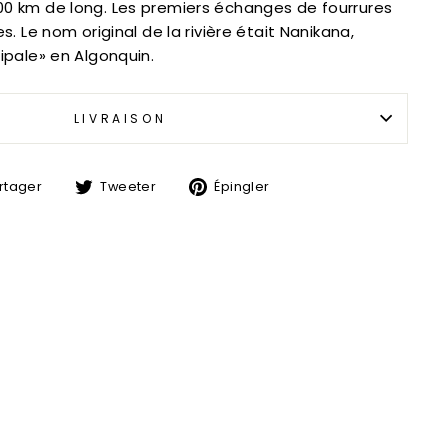
500 km de long. Les premiers échanges de fourrures
es. Le nom original de la rivière était Nanikana,
cipale» en Algonquin.
LIVRAISON
Partager
Tweeter
Épingler
rtager
Tweeter
Épingler
sur
sur
sur
Facebook
Twitter
Pinterest