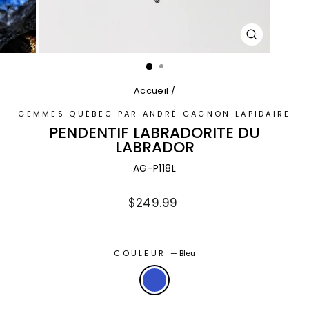
FERMER
(ESC)
Accueil
/
GEMMES QUÉBEC PAR ANDRÉ GAGNON LAPIDAIRE
PENDENTIF LABRADORITE DU
LABRADOR
AG-P118L
Prix
$249.99
régulier
COULEUR
—
Bleu