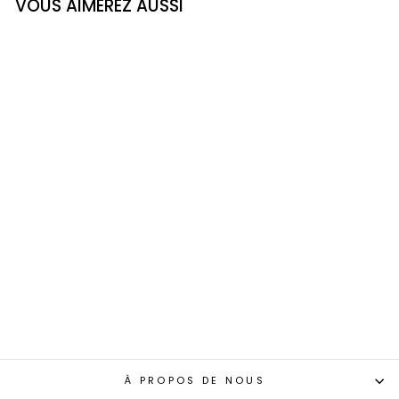
VOUS AIMEREZ AUSSI
PENDENTIF
LABRADORITE DU
LABRADOR
GEMMES QUÉBEC PAR
ANDRÉ GAGNON
LAPIDAIRE
$249.99
À PROPOS DE NOUS